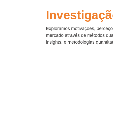
Investigaçã
Exploramos motivações, perceçõ
mercado através de métodos quali
insights, e metodologias quantita
Investigação Qualitat
Oferecemos uma variedade d
investigação qualitativa, tais 
Focus Groups (presenciai
Entrevistas individuais, d
Entrevistas etnográficas