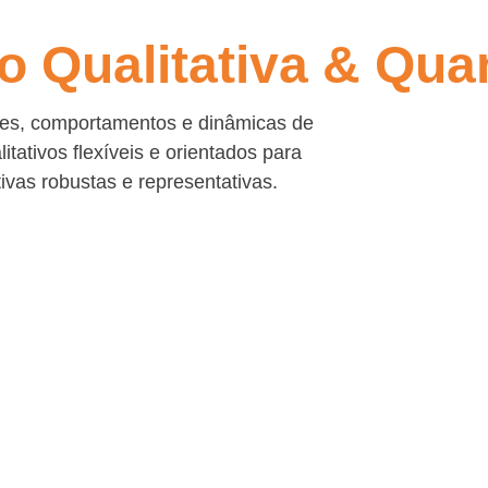
o Qualitativa & Quan
es, comportamentos e dinâmicas de
tativos flexíveis e orientados para
tivas robustas e representativas.
iva
Quantitative R
e métodos de
Oferecemos uma vari
como:
investigação quantitat
s e online)
CATI (entrevistas
iádicas e triádicas
CAPI (entrevista
CAWI (entrevista