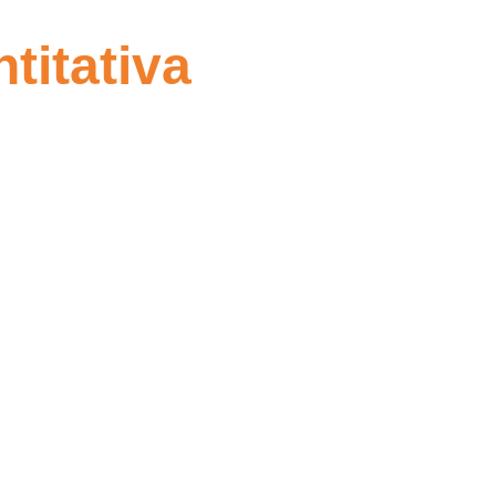
titativa
esearch
edade de métodos de
iva, tais como:
 telefónicas)
s presenciais)
s online)