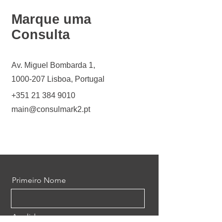
Marque uma
Consulta
Av. Miguel Bombarda 1,
1000-207
Lisboa, Portugal
+351 21 384 9010
main@consulmark2.pt
Primeiro Nome
Apelido